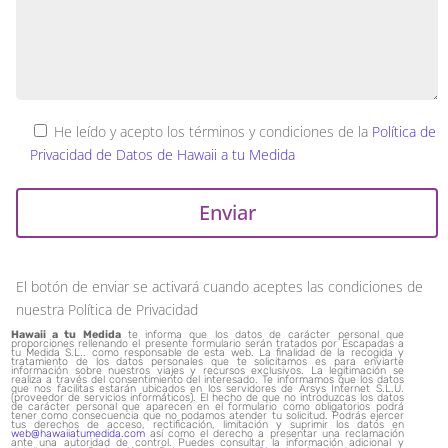
He leído y acepto los términos y condiciones de la
Política de
Privacidad de Datos de Hawaii a tu Medida
El botón de enviar se activará cuando aceptes las condiciones de
nuestra Política de Privacidad
Hawaii a tu Medida
te informa que los datos de carácter personal que
proporciones rellenando el presente formulario serán tratados por Escapadas a
tu Medida S.L.. como responsable de esta web. La finalidad de la recogida y
tratamiento de los datos personales que te solicitamos es para enviarte
información sobre nuestros viajes y recursos exclusivos. La legitimación se
realiza a través del consentimiento del interesado. Te informamos que los datos
que nos facilitas estarán ubicados en los servidores de Arsys Internet S.L.U.
(proveedor de servicios informáticos). El hecho de que no introduzcas los datos
de carácter personal que aparecen en el formulario como obligatorios podrá
tener como consecuencia que no podamos atender tu solicitud. Podrás ejercer
tus derechos de acceso, rectificación, limitación y suprimir los datos en
web@hawaiiatumedida.com
así como el derecho a presentar una reclamación
ante una autoridad de control. Puedes consultar la información adicional y