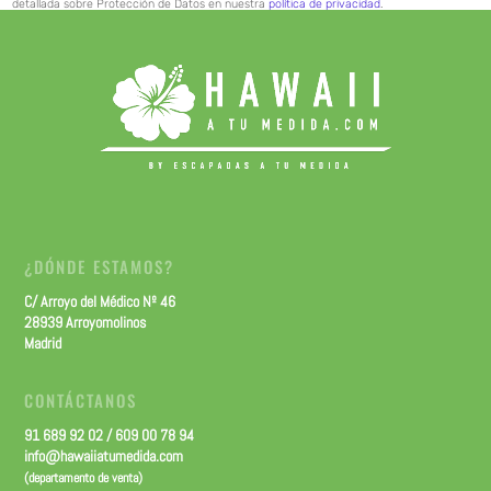
detallada sobre Protección de Datos en nuestra
política de privacidad
.
¿DÓNDE ESTAMOS?
C/ Arroyo del Médico Nº 46
28939 Arroyomolinos
Madrid
CONTÁCTANOS
91 689 92 02 / 609 00 78 94
info@hawaiiatumedida.com
(departamento de venta)