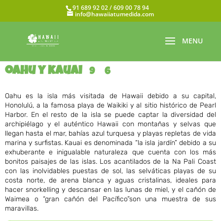
91 689 92 02 / 609 00 78 94
info@hawaiiatumedida.com
oahu y kauai
9
6
Oahu es la isla más visitada de Hawaii debido a su capital,
Honolulú, a la famosa playa de Waikiki y al sitio histórico de Pearl
Harbor. En el resto de la isla se puede captar la diversidad del
archipiélago y el auténtico Hawaii con montañas y selvas que
llegan hasta el mar, bahías azul turquesa y playas repletas de vida
marina y surfistas. Kauai es denominada “la isla jardín” debido a su
exhuberante e inigualable naturaleza que cuenta con los más
bonitos paisajes de las islas. Los acantilados de la Na Pali Coast
con las inolvidables puestas de sol, las selváticas playas de su
costa norte, de arena blanca y aguas cristalinas, ideales para
hacer snorkelling y descansar en las lunas de miel, y el cañón de
Waimea o “gran cañón del Pacífico”son una muestra de sus
maravillas.