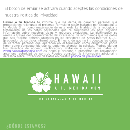
El botón de enviar se activará cuando aceptes las condiciones de
nuestra Política de Privacidad
Hawaii a tu Medida
te informa que los datos de carácter personal que
proporciones rellenando el presente formulario serán tratados por Escapadas a
tu Medida S.L.. como responsable de esta web. La finalidad de la recogida y
tratamiento de los datos personales que te solicitamos es para enviarte
información sobre nuestros viajes y recursos exclusivos. La legitimación se
realiza a través del consentimiento del interesado. Te informamos que los datos
que nos facilitas estarán ubicados en los servidores de Arsys Internet S.L.U.
(proveedor de servicios informáticos). El hecho de que no introduzcas los datos
de carácter personal que aparecen en el formulario como obligatorios podrá
tener como consecuencia que no podamos atender tu solicitud. Podrás ejercer
tus derechos de acceso, rectificación, limitación y suprimir los datos en
web@hawaiiatumedida.com
así como el derecho a presentar una reclamación
ante una autoridad de control. Puedes consultar la información adicional y
detallada sobre Protección de Datos en nuestra
política de privacidad
.
¿DÓNDE ESTAMOS?