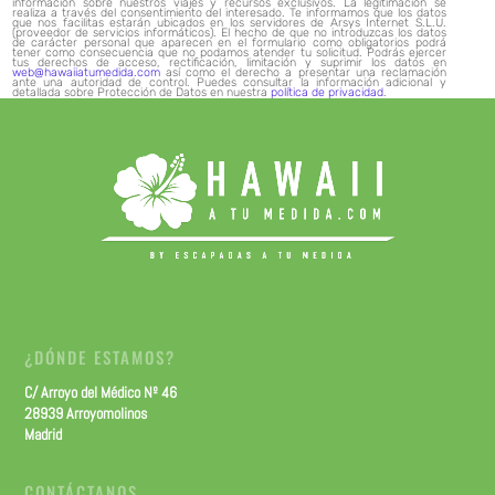
información sobre nuestros viajes y recursos exclusivos. La legitimación se
realiza a través del consentimiento del interesado. Te informamos que los datos
que nos facilitas estarán ubicados en los servidores de Arsys Internet S.L.U.
(proveedor de servicios informáticos). El hecho de que no introduzcas los datos
de carácter personal que aparecen en el formulario como obligatorios podrá
tener como consecuencia que no podamos atender tu solicitud. Podrás ejercer
tus derechos de acceso, rectificación, limitación y suprimir los datos en
web@hawaiiatumedida.com
así como el derecho a presentar una reclamación
ante una autoridad de control. Puedes consultar la información adicional y
detallada sobre Protección de Datos en nuestra
política de privacidad
.
¿DÓNDE ESTAMOS?
C/ Arroyo del Médico Nº 46
28939 Arroyomolinos
Madrid
CONTÁCTANOS