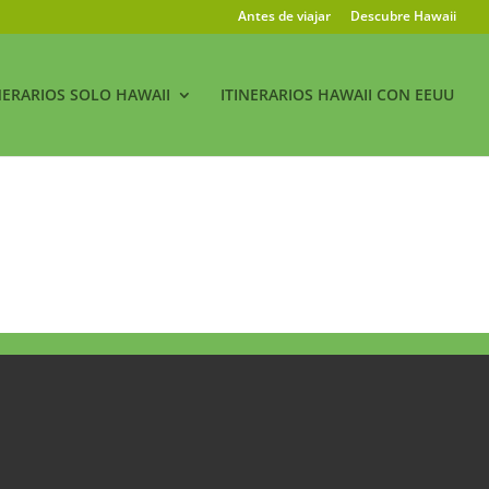
Antes de viajar
Descubre Hawaii
NERARIOS SOLO HAWAII
ITINERARIOS HAWAII CON EEUU